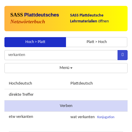
SASS
Plattdeutsches
SASS Plattdeutsche
Netzwörterbuch
Lehrmaterialien
öffnen
Hoch > Platt
Platt > Hoch
Menü
Hochdeutsch
Plattdeutsch
direkte Treffer
Verben
etw
verkanten
wat
verkanten
Konjugation