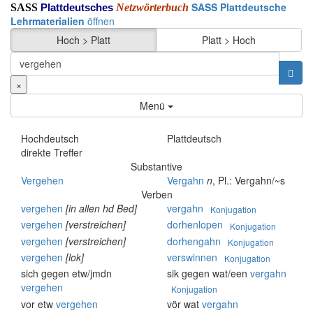
SASS Plattdeutsche
SASS
Netzwörterbuch
Plattdeutsches
Lehrmaterialien
öffnen
Hoch > Platt
Platt > Hoch
×
Menü
Hochdeutsch
Plattdeutsch
direkte Treffer
Substantive
Vergehen
Vergahn
n
, Pl.: Vergahn/~s
Verben
vergehen
[in allen hd Bed]
vergahn
Konjugation
vergehen
[verstreichen]
dorhenlopen
Konjugation
vergehen
[verstreichen]
dorhengahn
Konjugation
vergehen
[lok]
verswinnen
Konjugation
sich gegen etw/jmdn
sik gegen wat/een
vergahn
vergehen
Konjugation
vor etw
vergehen
vör wat
vergahn