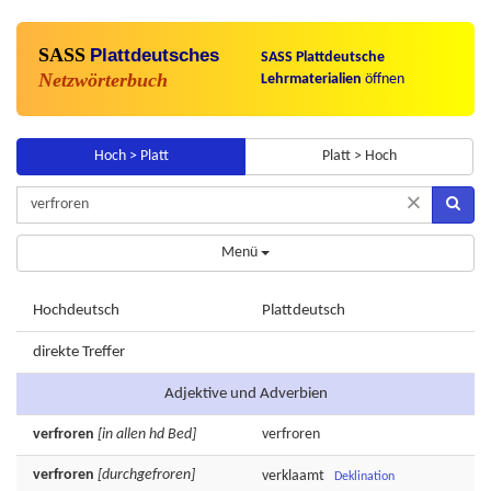
SASS
Plattdeutsches
SASS Plattdeutsche
Netzwörterbuch
Lehrmaterialien
öffnen
Hoch > Platt
Platt > Hoch
×
Menü
Hochdeutsch
Plattdeutsch
direkte Treffer
Adjektive und Adverbien
verfroren
[in allen hd Bed]
verfroren
verfroren
[durchgefroren]
verklaamt
Deklination