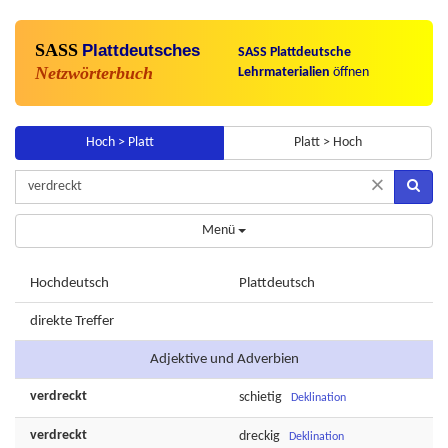
SASS
Plattdeutsches
SASS Plattdeutsche
Netzwörterbuch
Lehrmaterialien
öffnen
Hoch > Platt
Platt > Hoch
×
Menü
Hochdeutsch
Plattdeutsch
direkte Treffer
Adjektive und Adverbien
verdreckt
schietig
Deklination
verdreckt
dreckig
Deklination