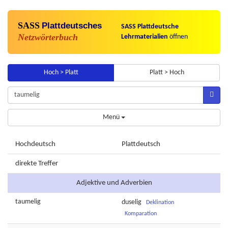
SASS
Plattdeutsches
SASS Plattdeutsche
Netzwörterbuch
Lehrmaterialien
öffnen
Hoch > Platt
Platt > Hoch
Menü
Hochdeutsch
Plattdeutsch
direkte Treffer
Adjektive und Adverbien
taumelig
duselig
Deklination
Komparation