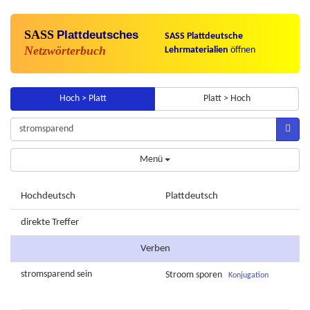
SASS
Plattdeutsches
SASS Plattdeutsche
Netzwörterbuch
Lehrmaterialien
öffnen
Hoch > Platt
Platt > Hoch
Menü
Hochdeutsch
Plattdeutsch
direkte Treffer
Verben
stromsparend
sein
Stroom
sporen
Konjugation