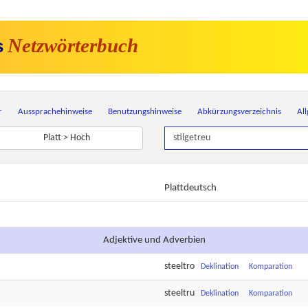
Netzwörterbuch
s
r
Aussprachehinweise
Benutzungshinweise
Abkürzungsverzeichnis
Al
Platt > Hoch
Plattdeutsch
Adjektive und Adverbien
steeltro
Deklination
Komparation
steeltru
Deklination
Komparation