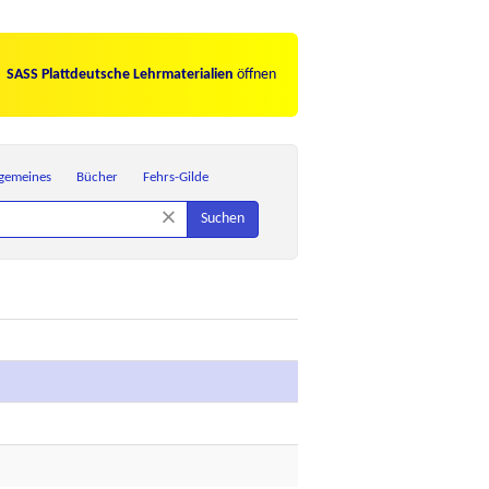
SASS Plattdeutsche Lehrmaterialien
öffnen
lgemeines
Bücher
Fehrs-Gilde
×
Suchen