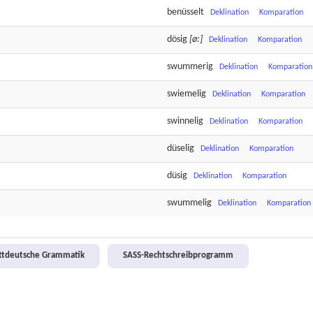
benüsselt
Deklination
Komparation
dösig
[ø:]
Deklination
Komparation
swummerig
Deklination
Komparation
swiemelig
Deklination
Komparation
swinnelig
Deklination
Komparation
düselig
Deklination
Komparation
düsig
Deklination
Komparation
swummelig
Deklination
Komparation
attdeutsche Grammatik
SASS-Rechtschreibprogramm