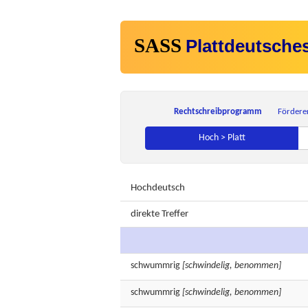
SASS
Plattdeutsche
Rechtschreibprogramm
Fördere
Hoch > Platt
Hochdeutsch
direkte Treffer
schwummrig
[schwindelig, benommen]
schwummrig
[schwindelig, benommen]