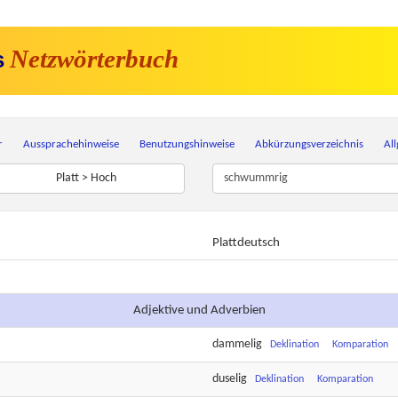
Netzwörterbuch
s
r
Aussprachehinweise
Benutzungshinweise
Abkürzungsverzeichnis
Al
Platt > Hoch
Plattdeutsch
Adjektive und Adverbien
dammelig
Deklination
Komparation
duselig
Deklination
Komparation