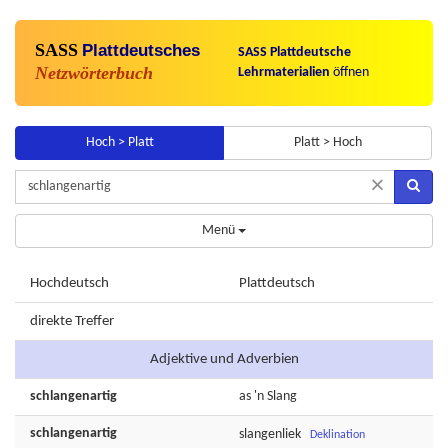
SASS
Plattdeutsches
SASS Plattdeutsche
Netzwörterbuch
Lehrmaterialien
öffnen
Hoch > Platt
Platt > Hoch
×
Menü
Hochdeutsch
Plattdeutsch
direkte Treffer
Adjektive und Adverbien
schlangenartig
as 'n
Slang
schlangenartig
slangenliek
Deklination