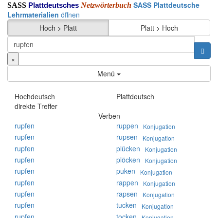
SASS Plattdeutsche
SASS
Netzwörterbuch
Plattdeutsches
Lehrmaterialien
öffnen
Hoch > Platt
Platt > Hoch
×
Menü
Hochdeutsch
Plattdeutsch
direkte Treffer
Verben
rupfen
ruppen
Konjugation
rupfen
rupsen
Konjugation
rupfen
plücken
Konjugation
rupfen
plöcken
Konjugation
rupfen
puken
Konjugation
rupfen
rappen
Konjugation
rupfen
rapsen
Konjugation
rupfen
tucken
Konjugation
rupfen
tocken
Konjugation