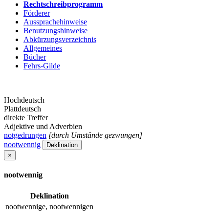
Rechtschreibprogramm
Förderer
Aussprachehinweise
Benutzungshinweise
Abkürzungsverzeichnis
Allgemeines
Bücher
Fehrs-Gilde
Hochdeutsch
Plattdeutsch
direkte Treffer
Adjektive und Adverbien
notgedrungen
[durch Umstände gezwungen]
nootwennig
Deklination
×
nootwennig
Deklination
nootwennige, nootwennigen