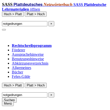
SASS
Netzwörterbuch
Plattdeutsches
SASS Plattdeutsche
Lehrmaterialien
öffnen
Hoch > Platt
Platt > Hoch
×
Rechtschreibprogramm
Förderer
Aussprachehinweise
Benutzungshinweise
Abkürzungsverzeichnis
Allgemeines
Bücher
Fehrs-Gilde
Hoch > Platt
Platt > Hoch
×
Suchen
Menü