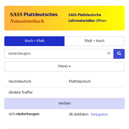
SASS
Plattdeutsches
SASS Plattdeutsche
Netzwörterbuch
Lehrmaterialien
öffnen
Hoch > Platt
Platt > Hoch
×
Menü
Hochdeutsch
Plattdeutsch
direkte Treffer
Verben
sich
niederbeugen
sik
dalduken
Konjugation