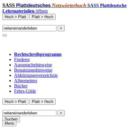
SASS
Netzwörterbuch
Plattdeutsches
SASS Plattdeutsche
Lehrmaterialien
öffnen
Hoch > Platt
Platt > Hoch
×
Rechtschreibprogramm
Förderer
Aussprachehinweise
Benutzungshinweise
Abkürzungsverzeichnis
Allgemeines
Bücher
Fehrs-Gilde
Hoch > Platt
Platt > Hoch
×
Suchen
Menü