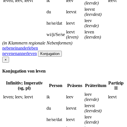
leven; leev, leevt
ik
leev
leevt
(leevde)
leevst
du
leevst
(leevdest)
leev
he/se/dat
leevt
(leevde)
leevt
leven
wi/ji/Se/se
(leven)
(leevden)
(in Klammern regionale Nebenformen)
nebeneinanderleben
nevenenannerleven
Konjugation
×
Konjugation von leven
Infinitiv; Imperativ
Partizip
Person
Präsens
Präteritum
(sg, pl)
II
leev
leven; leev, leevt
ik
leev
leevt
(leevde)
leevst
du
leevst
(leevdest)
leev
he/se/dat
leevt
(leevde)