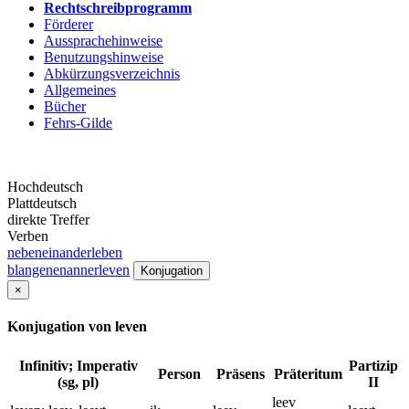
Rechtschreibprogramm
Förderer
Aussprachehinweise
Benutzungshinweise
Abkürzungsverzeichnis
Allgemeines
Bücher
Fehrs-Gilde
Hochdeutsch
Plattdeutsch
direkte Treffer
Verben
nebeneinanderleben
blangenenannerleven
Konjugation
×
Konjugation von leven
Infinitiv; Imperativ
Partizip
Person
Präsens
Präteritum
(sg, pl)
II
leev