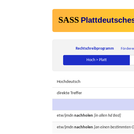
SASS
Plattdeutsche
Rechtschreibprogramm
Fördere
Hoch > Platt
Hochdeutsch
direkte Treffer
etw/jmdn
nachholen
[in allen hd Bed]
etw/jmdn
nachholen
[an einen bestimmten O