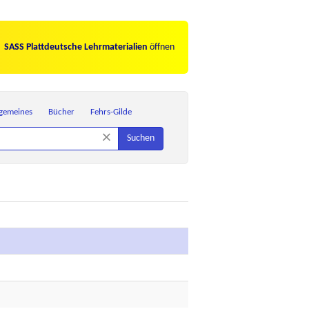
SASS Plattdeutsche Lehrmaterialien
öffnen
lgemeines
Bücher
Fehrs-Gilde
×
Suchen