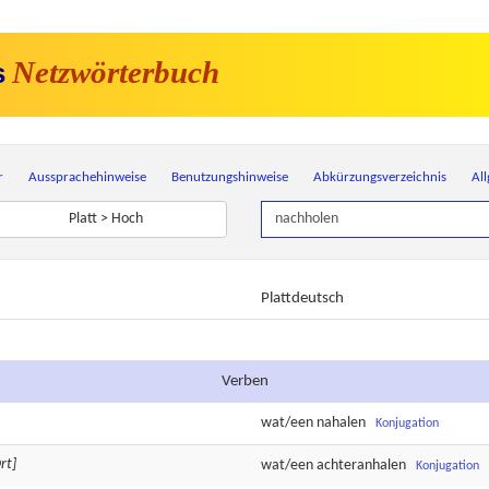
Netzwörterbuch
s
r
Aussprachehinweise
Benutzungshinweise
Abkürzungsverzeichnis
Al
Platt > Hoch
Plattdeutsch
Verben
wat/een
nahalen
Konjugation
rt]
wat/een
achteranhalen
Konjugation