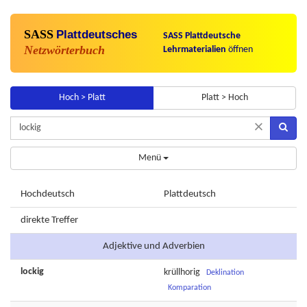
SASS
Plattdeutsches
SASS Plattdeutsche
Netzwörterbuch
Lehrmaterialien
öffnen
Hoch > Platt
Platt > Hoch
×
Menü
Hochdeutsch
Plattdeutsch
direkte Treffer
Adjektive und Adverbien
lockig
krüllhorig
Deklination
Komparation