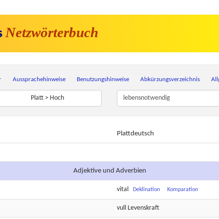
Netzwörterbuch
s
r
Aussprachehinweise
Benutzungshinweise
Abkürzungsverzeichnis
Al
Platt > Hoch
Plattdeutsch
Adjektive und Adverbien
vital
Deklination
Komparation
vull
Levenskraft