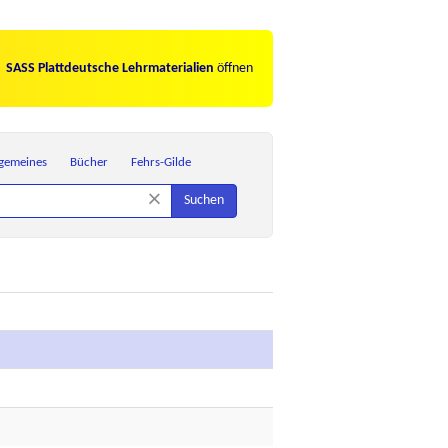
SASS Plattdeutsche Lehrmaterialien
öffnen
lgemeines
Bücher
Fehrs-Gilde
×
Suchen