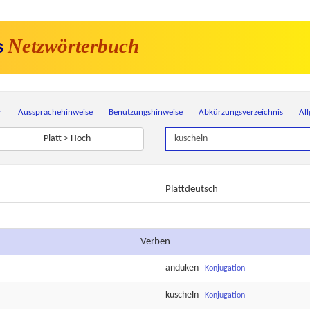
Netzwörterbuch
s
r
Aussprachehinweise
Benutzungshinweise
Abkürzungsverzeichnis
Al
Platt > Hoch
Plattdeutsch
Verben
anduken
Konjugation
kuscheln
Konjugation