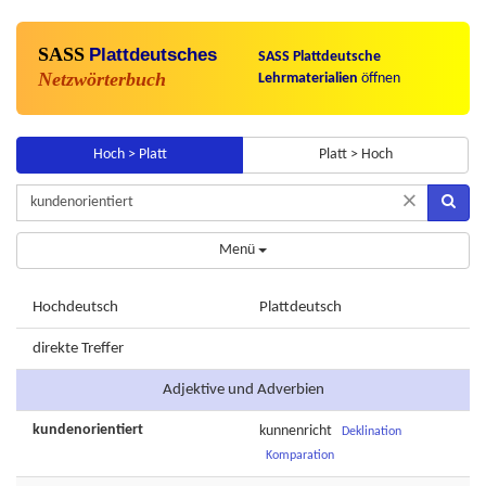
SASS
Plattdeutsches
SASS Plattdeutsche
Netzwörterbuch
Lehrmaterialien
öffnen
Hoch > Platt
Platt > Hoch
×
Menü
Hochdeutsch
Plattdeutsch
direkte Treffer
Adjektive und Adverbien
kundenorientiert
kunnenricht
Deklination
Komparation