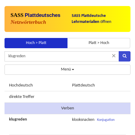
SASS
Plattdeutsches
SASS Plattdeutsche
Netzwörterbuch
Lehrmaterialien
öffnen
Hoch > Platt
Platt > Hoch
×
Menü
Hochdeutsch
Plattdeutsch
direkte Treffer
Verben
klugreden
klooksnacken
Konjugation