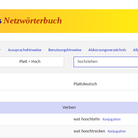
Netzwörterbuch
s
r
Aussprachehinweise
Benutzungshinweise
Abkürzungsverzeichnis
Al
Platt > Hoch
Plattdeutsch
Verben
wat
hoochtehn
Konjugation
wat
hoochtrecken
Konjugation