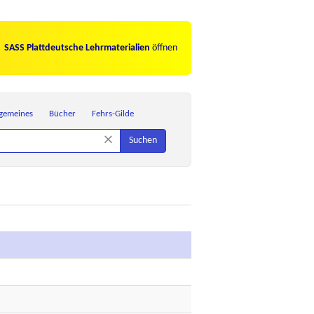
SASS Plattdeutsche Lehrmaterialien
öffnen
lgemeines
Bücher
Fehrs-Gilde
×
Suchen