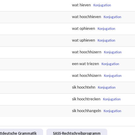
wat
hieven
Konjugation
wat
hoochhieven
Konjugation
wat
ophieven
Konjugation
wat
uphieven
Konjugation
wat
hoochhüsern
Konjugation
een wat
triezen
Konjugation
wat
hoochhüsern
Konjugation
sik
hoochtehn
Konjugation
sik
hoochtrecken
Konjugation
sik
hoochhangeln
Konjugation
attdeutsche Grammatik
SASS-Rechtschreibprogramm