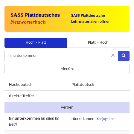
SASS
Plattdeutsches
SASS Plattdeutsche
Netzwörterbuch
Lehrmaterialien
öffnen
Hoch > Platt
Platt > Hoch
×
Menü
Hochdeutsch
Plattdeutsch
direkte Treffer
Verben
hinunterkommen
[in allen hd
rünnerkamen
Konjugation
Bed]