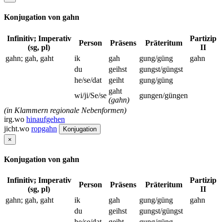
Konjugation von gahn
Infinitiv; Imperativ
Partizip
Person
Präsens
Präteritum
(sg, pl)
II
gahn; gah, gaht
ik
gah
gung/güng
gahn
du
geihst
gungst/güngst
he/se/dat
geiht
gung/güng
gaht
wi/ji/Se/se
gungen/güngen
(gahn)
(in Klammern regionale Nebenformen)
irg.wo
hinaufgehen
jicht.wo
ropgahn
Konjugation
×
Konjugation von gahn
Infinitiv; Imperativ
Partizip
Person
Präsens
Präteritum
(sg, pl)
II
gahn; gah, gaht
ik
gah
gung/güng
gahn
du
geihst
gungst/güngst
he/se/dat
geiht
gung/güng