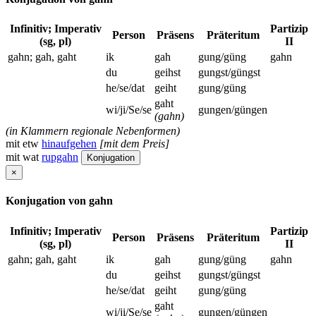
Infinitiv; Imperativ
Partizip
Person
Präsens
Präteritum
(sg, pl)
II
gahn; gah, gaht
ik
gah
gung/güng
gahn
du
geihst
gungst/güngst
he/se/dat
geiht
gung/güng
gaht
wi/ji/Se/se
gungen/güngen
(gahn)
(in Klammern regionale Nebenformen)
mit etw
hinaufgehen
[mit dem Preis]
mit wat
rupgahn
Konjugation
×
Konjugation von gahn
Infinitiv; Imperativ
Partizip
Person
Präsens
Präteritum
(sg, pl)
II
gahn; gah, gaht
ik
gah
gung/güng
gahn
du
geihst
gungst/güngst
he/se/dat
geiht
gung/güng
gaht
wi/ji/Se/se
gungen/güngen