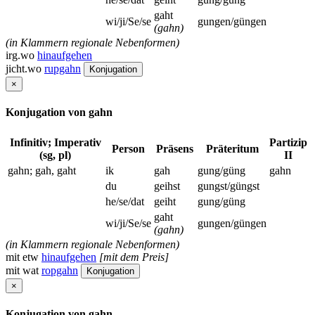
gaht
wi/ji/Se/se
gungen/güngen
(gahn)
(in Klammern regionale Nebenformen)
irg.wo
hinaufgehen
jicht.wo
rupgahn
Konjugation
×
Konjugation von gahn
Infinitiv; Imperativ
Partizip
Person
Präsens
Präteritum
(sg, pl)
II
gahn; gah, gaht
ik
gah
gung/güng
gahn
du
geihst
gungst/güngst
he/se/dat
geiht
gung/güng
gaht
wi/ji/Se/se
gungen/güngen
(gahn)
(in Klammern regionale Nebenformen)
mit etw
hinaufgehen
[mit dem Preis]
mit wat
ropgahn
Konjugation
×
Konjugation von gahn