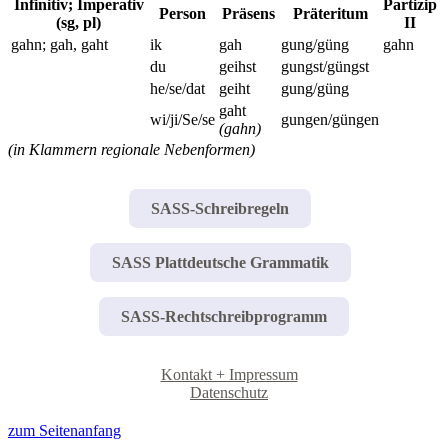
Infinitiv; Imperativ
Partizip
Person
Präsens
Präteritum
(sg, pl)
II
gahn; gah, gaht
ik
gah
gung/güng
gahn
du
geihst
gungst/güngst
he/se/dat
geiht
gung/güng
gaht
wi/ji/Se/se
gungen/güngen
(gahn)
(in Klammern regionale Nebenformen)
SASS-Schreibregeln
SASS Plattdeutsche Grammatik
SASS-Rechtschreibprogramm
Kontakt + Impressum
Datenschutz
zum Seitenanfang