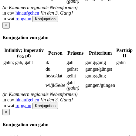
(gahn)
(in Klammern regionale Nebenformen)
in etw
hinaufgehen
[in den 3. Gang]
in wat
ropgahn
Konjugation
×
Konjugation von gahn
Infinitiv; Imperativ
Partizip
Person
Präsens
Präteritum
(sg, pl)
II
gahn; gah, gaht
ik
gah
gung/güng
gahn
du
geihst
gungst/güngst
he/se/dat
geiht
gung/güng
gaht
wi/ji/Se/se
gungen/güngen
(gahn)
(in Klammern regionale Nebenformen)
in etw
hinaufgehen
[in den 3. Gang]
in wat
rupgahn
Konjugation
×
Konjugation von gahn