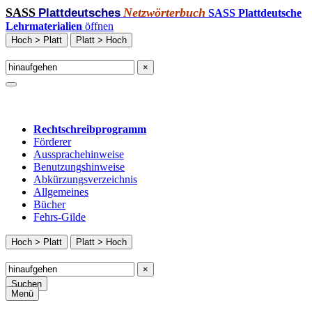
SASS
Netzwörterbuch
Plattdeutsches
SASS Plattdeutsche
Lehrmaterialien
öffnen
Hoch > Platt
Platt > Hoch
×
Rechtschreibprogramm
Förderer
Aussprachehinweise
Benutzungshinweise
Abkürzungsverzeichnis
Allgemeines
Bücher
Fehrs-Gilde
Hoch > Platt
Platt > Hoch
×
Suchen
Menü