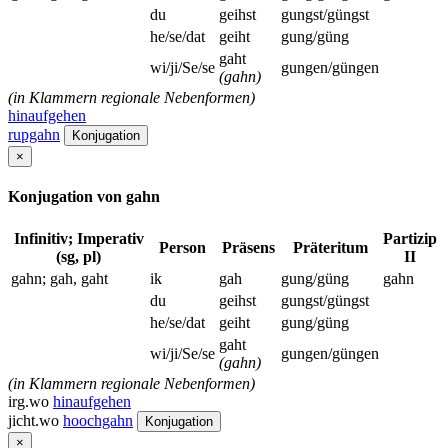
du
geihst
gungst/güngst
he/se/dat
geiht
gung/güng
gaht
wi/ji/Se/se
gungen/güngen
(gahn)
(in Klammern regionale Nebenformen)
hinaufgehen
rupgahn
Konjugation
×
Konjugation von gahn
Infinitiv; Imperativ
Partizip
Person
Präsens
Präteritum
(sg, pl)
II
gahn; gah, gaht
ik
gah
gung/güng
gahn
du
geihst
gungst/güngst
he/se/dat
geiht
gung/güng
gaht
wi/ji/Se/se
gungen/güngen
(gahn)
(in Klammern regionale Nebenformen)
irg.wo
hinaufgehen
jicht.wo
hoochgahn
Konjugation
×