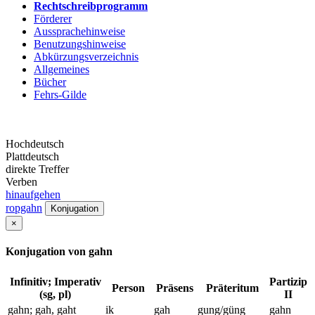
Rechtschreibprogramm
Förderer
Aussprachehinweise
Benutzungshinweise
Abkürzungsverzeichnis
Allgemeines
Bücher
Fehrs-Gilde
Hochdeutsch
Plattdeutsch
direkte Treffer
Verben
hinaufgehen
ropgahn
Konjugation
×
Konjugation von gahn
Infinitiv; Imperativ
Partizip
Person
Präsens
Präteritum
(sg, pl)
II
gahn; gah, gaht
ik
gah
gung/güng
gahn