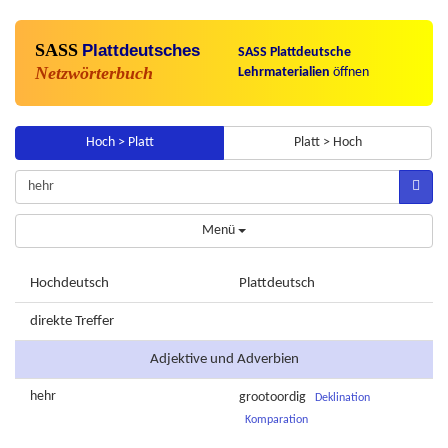
SASS
Plattdeutsches
SASS Plattdeutsche
Netzwörterbuch
Lehrmaterialien
öffnen
Hoch > Platt
Platt > Hoch
Menü
Hochdeutsch
Plattdeutsch
direkte Treffer
Adjektive und Adverbien
hehr
grootoordig
Deklination
Komparation