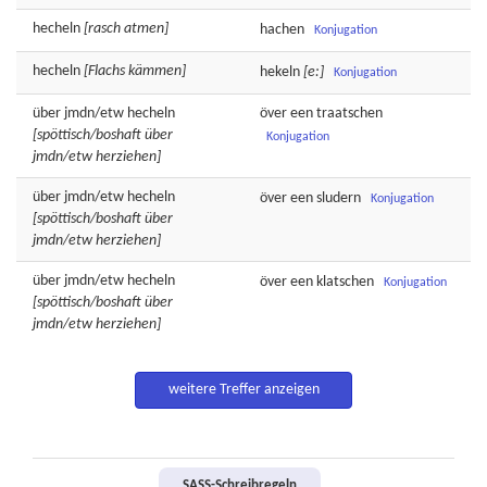
hecheln
[rasch atmen]
hachen
Konjugation
hecheln
[Flachs kämmen]
hekeln
[e:]
Konjugation
über jmdn/etw
hecheln
över een
traatschen
[spöttisch/boshaft über
Konjugation
jmdn/etw herziehen]
über jmdn/etw
hecheln
över een
sludern
Konjugation
[spöttisch/boshaft über
jmdn/etw herziehen]
über jmdn/etw
hecheln
över een
klatschen
Konjugation
[spöttisch/boshaft über
jmdn/etw herziehen]
weitere Treffer anzeigen
SASS-Schreibregeln