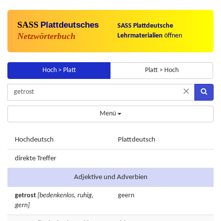
SASS
Plattdeutsches
SASS Plattdeutsche
Netzwörterbuch
Lehrmaterialien
öffnen
Hoch > Platt
Platt > Hoch
×
Menü
Hochdeutsch
Plattdeutsch
direkte Treffer
Adjektive und Adverbien
getrost
[bedenkenlos, ruhig,
geern
gern]