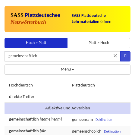
SASS
Plattdeutsches
SASS Plattdeutsche
Netzwörterbuch
Lehrmaterialien
öffnen
Hoch > Platt
Platt > Hoch
×
Menü
Hochdeutsch
Plattdeutsch
direkte Treffer
Adjektive und Adverbien
gemeinschaftlich
[gemeinsam]
gemeensam
Deklination
gemeinschaftlich
[die
gemeenschoplich
Deklination