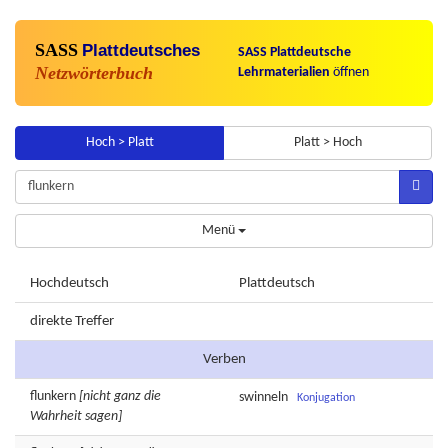
SASS
Plattdeutsches
SASS Plattdeutsche
Netzwörterbuch
Lehrmaterialien
öffnen
Hoch > Platt
Platt > Hoch
Menü
Hochdeutsch
Plattdeutsch
direkte Treffer
Verben
flunkern
[nicht ganz die
swinneln
Konjugation
Wahrheit sagen]