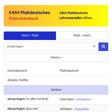
SASS
Plattdeutsches
SASS Plattdeutsche
Netzwörterbuch
Lehrmaterialien
öffnen
Hoch > Platt
Platt > Hoch
×
Menü
Hochdeutsch
Plattdeutsch
direkte Treffer
Verben
einspringen
[in allen hd Bed]
inspringen
Konjugation
einspringen
[kurz am
uthölpen
Konjugation