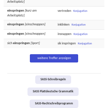
Arbeitsplatz]
einspringen
[kurz am
vertreden
Konjugation
Arbeitsplatz]
einspringen
[einschnappen]
inklinken
Konjugation
einspringen
[einschnappen]
insnappen
Konjugation
sich
einspringen
[Sport]
sik
inspringen
Konjugation
weitere Treffer anzeigen
SASS-Schreibregeln
SASS Plattdeutsche Grammatik
SASS-Rechtschreibprogramm