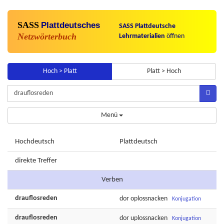
SASS
Plattdeutsches
SASS Plattdeutsche
Netzwörterbuch
Lehrmaterialien
öffnen
Hoch > Platt
Platt > Hoch
Menü
Hochdeutsch
Plattdeutsch
direkte Treffer
Verben
drauflosreden
dor
oplossnacken
Konjugation
drauflosreden
dor
uplossnacken
Konjugation