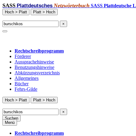
SASS
Netzwörterbuch
Plattdeutsches
SASS Plattdeutsche L
Hoch > Platt
Platt > Hoch
×
Rechtschreibprogramm
Förderer
Aussprachehinweise
Benutzungshinweise
Abkürzungsverzeichnis
Allgemeines
Bücher
Fehrs-Gilde
Hoch > Platt
Platt > Hoch
×
Suchen
Menü
Rechtschreibprogramm