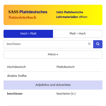
SASS
Plattdeutsches
SASS Plattdeutsche
Netzwörterbuch
Lehrmaterialien
öffnen
Hoch > Platt
Platt > Hoch
×
Menü
Hochdeutsch
Plattdeutsch
direkte Treffer
Adjektive und Adverbien
beschissen
bescheten
[e:]