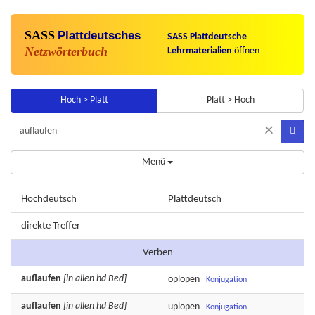
SASS
Plattdeutsches
SASS Plattdeutsche
Netzwörterbuch
Lehrmaterialien
öffnen
Hoch > Platt
Platt > Hoch
×
Menü
Hochdeutsch
Plattdeutsch
direkte Treffer
Verben
auflaufen
[in allen hd Bed]
oplopen
Konjugation
auflaufen
[in allen hd Bed]
uplopen
Konjugation