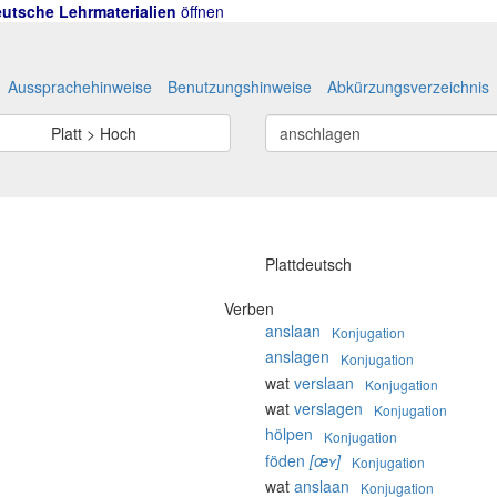
utsche Lehrmaterialien
öffnen
Aussprachehinweise
Benutzungshinweise
Abkürzungsverzeichnis
Platt > Hoch
Plattdeutsch
Verben
anslaan
Konjugation
anslagen
Konjugation
wat
verslaan
Konjugation
wat
verslagen
Konjugation
hölpen
Konjugation
föden
[œʏ]
Konjugation
wat
anslaan
Konjugation