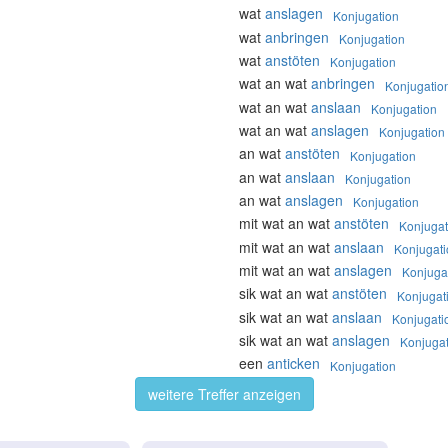
wat
anslagen
Konjugation
wat
anbringen
Konjugation
wat
anstöten
Konjugation
wat an wat
anbringen
Konjugatio
wat an wat
anslaan
Konjugation
wat an wat
anslagen
Konjugation
an wat
anstöten
Konjugation
an wat
anslaan
Konjugation
an wat
anslagen
Konjugation
mit wat an wat
anstöten
Konjugat
mit wat an wat
anslaan
Konjugati
mit wat an wat
anslagen
Konjuga
sik wat an wat
anstöten
Konjugat
sik wat an wat
anslaan
Konjugati
sik wat an wat
anslagen
Konjugat
een
anticken
Konjugation
weitere Treffer anzeigen