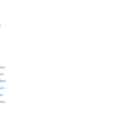
n
ion
on
tion
ion
on
ion