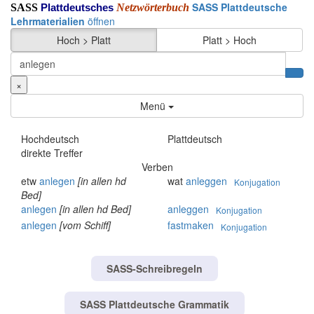
SASS Plattdeutsche
SASS
Netzwörterbuch
Plattdeutsches
Lehrmaterialien
öffnen
Hoch > Platt
Platt > Hoch
×
Menü
Hochdeutsch
Plattdeutsch
direkte Treffer
Verben
etw
anlegen
[in allen hd
wat
anleggen
Konjugation
Bed]
anlegen
[in allen hd Bed]
anleggen
Konjugation
anlegen
[vom Schiff]
fastmaken
Konjugation
SASS-Schreibregeln
SASS Plattdeutsche Grammatik