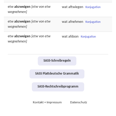
etw
abzweigen
[etw von etw
wat
aftwiegen
Konjugation
wegnehmen]
etw
abzweigen
[etw von etw
wat
afnehmen
Konjugation
wegnehmen]
etw
abzweigen
[etw von etw
wat
afdoon
Konjugation
wegnehmen]
SASS-Schreibregeln
SASS Plattdeutsche Grammatik
SASS-Rechtschreibprogramm
Kontakt + Impressum
Datenschutz