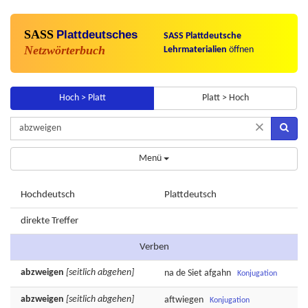
SASS
Plattdeutsches
SASS Plattdeutsche
Netzwörterbuch
Lehrmaterialien
öffnen
Hoch > Platt
Platt > Hoch
×
Menü
Hochdeutsch
Plattdeutsch
direkte Treffer
Verben
abzweigen
[seitlich abgehen]
na de Siet
afgahn
Konjugation
abzweigen
[seitlich abgehen]
aftwiegen
Konjugation