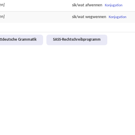
en]
sik/wat
afwennen
Konjugation
en]
sik/wat
wegwennen
Konjugation
attdeutsche Grammatik
SASS-Rechtschreibprogramm