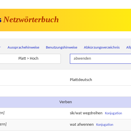
Netzwörterbuch
s
r
Aussprachehinweise
Benutzungshinweise
Abkürzungsverzeichnis
Al
Platt > Hoch
Plattdeutsch
Verben
en]
sik/wat
wegdreihen
Konjugation
ern]
wat
afwennen
Konjugation