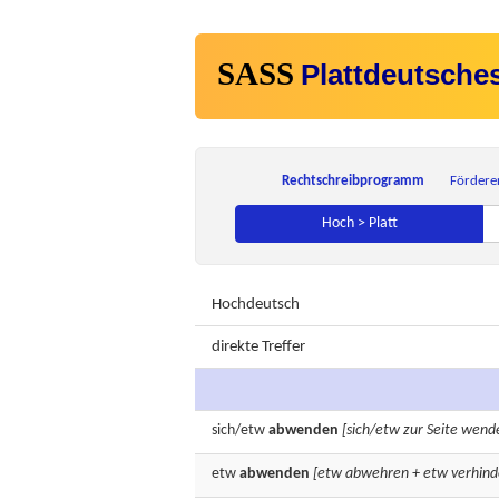
SASS
Plattdeutsche
Rechtschreibprogramm
Fördere
Hoch > Platt
Hochdeutsch
direkte Treffer
sich/etw
abwenden
[sich/etw zur Seite wend
etw
abwenden
[etw abwehren + etw verhind