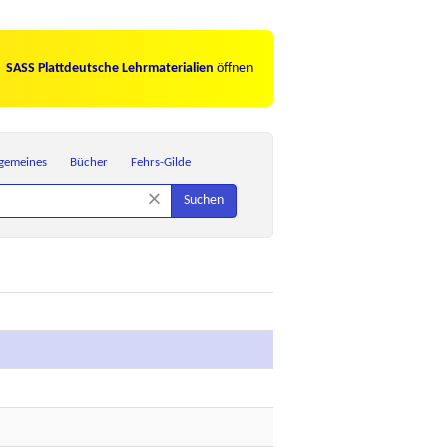
SASS Plattdeutsche Lehrmaterialien
öffnen
lgemeines
Bücher
Fehrs-Gilde
×
Suchen