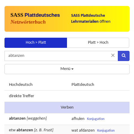
SASS
Plattdeutsches
SASS Plattdeutsche
Netzwörterbuch
Lehrmaterialien
öffnen
Hoch > Platt
Platt > Hoch
×
Menü
Hochdeutsch
Plattdeutsch
direkte Treffer
Verben
abtanzen
[weggehen]
afhulen
Konjugation
etw
abtanzen
[z. B. Frust]
wat
afdanzen
Konjugation