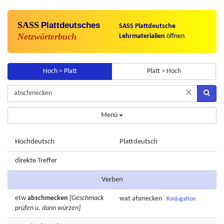
SASS
Plattdeutsches
SASS Plattdeutsche
Netzwörterbuch
Lehrmaterialien
öffnen
Hoch > Platt
Platt > Hoch
×
Menü
Hochdeutsch
Plattdeutsch
direkte Treffer
Verben
etw
abschmecken
[Geschmack
wat
afsmecken
Konjugation
prüfen u. dann würzen]