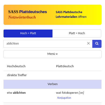
SASS
Plattdeutsches
SASS Plattdeutsche
Netzwörterbuch
Lehrmaterialien
öffnen
Hoch > Platt
Platt > Hoch
×
Menü
Hochdeutsch
Plattdeutsch
direkte Treffer
Verben
etw
ablichten
wat
fotokoperen
[ɔʊ]
Konjugation