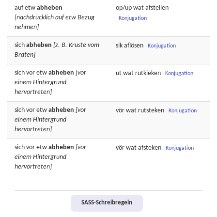
auf etw
abheben
op/up wat
afstellen
[nachdrücklich auf etw Bezug
Konjugation
nehmen]
sich
abheben
[z. B. Kruste vom
sik
aflösen
Konjugation
Braten]
sich vor etw
abheben
[vor
ut wat
rutkieken
Konjugation
einem Hintergrund
hervortreten]
sich vor etw
abheben
[vor
vör wat
rutsteken
Konjugation
einem Hintergrund
hervortreten]
sich vor etw
abheben
[vor
vör wat
afsteken
Konjugation
einem Hintergrund
hervortreten]
SASS-Schreibregeln