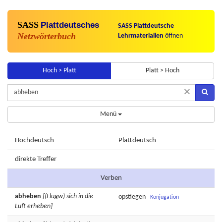
SASS
Plattdeutsches
SASS Plattdeutsche
Netzwörterbuch
Lehrmaterialien
öffnen
Hoch > Platt
Platt > Hoch
×
Menü
Hochdeutsch
Plattdeutsch
direkte Treffer
Verben
abheben
[(Flugw) sich in die
opstiegen
Konjugation
Luft erheben]