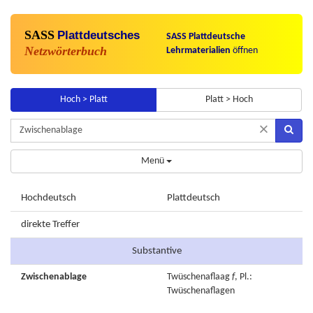
SASS
Plattdeutsches
SASS Plattdeutsche
Netzwörterbuch
Lehrmaterialien
öffnen
Hoch > Platt
Platt > Hoch
×
Menü
Hochdeutsch
Plattdeutsch
direkte Treffer
Substantive
Zwischenablage
Twüschenaflaag
f
, Pl.:
Twüschenaflagen