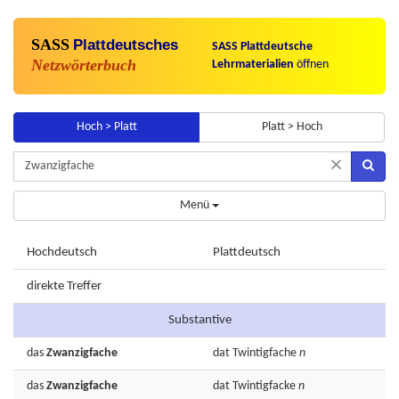
SASS
Plattdeutsches
SASS Plattdeutsche
Netzwörterbuch
Lehrmaterialien
öffnen
Hoch > Platt
Platt > Hoch
×
Menü
Hochdeutsch
Plattdeutsch
direkte Treffer
Substantive
das
Zwanzigfache
dat
Twintigfache
n
das
Zwanzigfache
dat
Twintigfacke
n