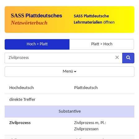
SASS
Plattdeutsches
SASS Plattdeutsche
Netzwörterbuch
Lehrmaterialien
öffnen
Hoch > Platt
Platt > Hoch
×
Menü
Hochdeutsch
Plattdeutsch
direkte Treffer
Substantive
Zivilprozess
Zivilprozess
m
, Pl.:
Zivilprozessen