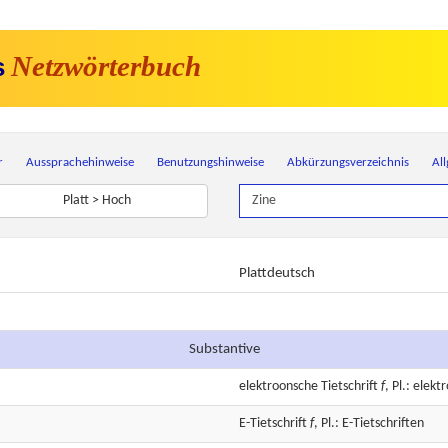
Netzwörterbuch
s
r
Aussprachehinweise
Benutzungshinweise
Abkürzungsverzeichnis
Al
Platt > Hoch
Plattdeutsch
Substantive
elektroonsche
Tietschrift
f
, Pl.: elek
E-Tietschrift
f
, Pl.: E-Tietschriften