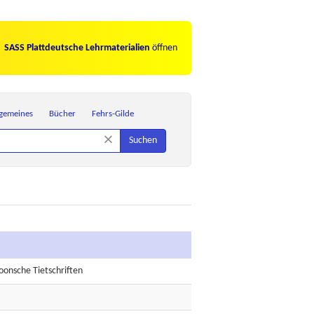
SASS Plattdeutsche Lehrmaterialien
öffnen
lgemeines
Bücher
Fehrs-Gilde
×
Suchen
troonsche Tietschriften