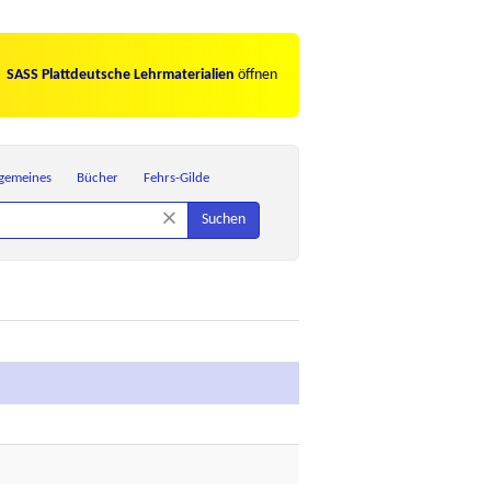
SASS Plattdeutsche Lehrmaterialien
öffnen
lgemeines
Bücher
Fehrs-Gilde
×
Suchen