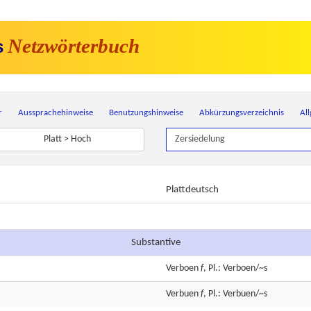
Netzwörterbuch
s
r
Aussprachehinweise
Benutzungshinweise
Abkürzungsverzeichnis
Al
Platt > Hoch
Plattdeutsch
Substantive
Verboen
f
, Pl.: Verboen/~s
Verbuen
f
, Pl.: Verbuen/~s