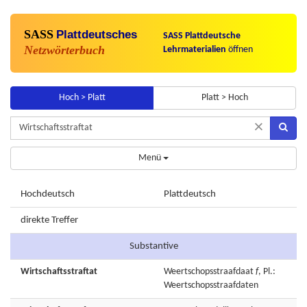
SASS
Plattdeutsches
SASS Plattdeutsche
Netzwörterbuch
Lehrmaterialien
öffnen
Hoch > Platt
Platt > Hoch
×
Menü
Hochdeutsch
Plattdeutsch
direkte Treffer
Substantive
Wirtschaftsstraftat
Weertschopsstraafdaat
f
, Pl.:
Weertschopsstraafdaten