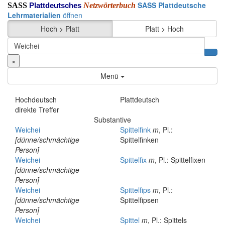
SASS Plattdeutsche
SASS
Netzwörterbuch
Plattdeutsches
Lehrmaterialien
öffnen
Hoch > Platt
Platt > Hoch
×
Menü
Hochdeutsch
Plattdeutsch
direkte Treffer
Substantive
Weichei
Spittelfink
m
, Pl.:
[dünne/schmächtige
Spittelfinken
Person]
Weichei
Spittelfix
m
, Pl.: Spittelfixen
[dünne/schmächtige
Person]
Weichei
Spittelfips
m
, Pl.:
[dünne/schmächtige
Spittelfipsen
Person]
Weichei
Spittel
m
, Pl.: Spittels