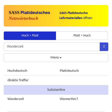
SASS
Plattdeutsches
SASS Plattdeutsche
Netzwörterbuch
Lehrmaterialien
öffnen
Hoch > Platt
Platt > Hoch
Menü
Hochdeutsch
Plattdeutsch
direkte Treffer
Substantive
Wanderzeit
Wannertiet
f