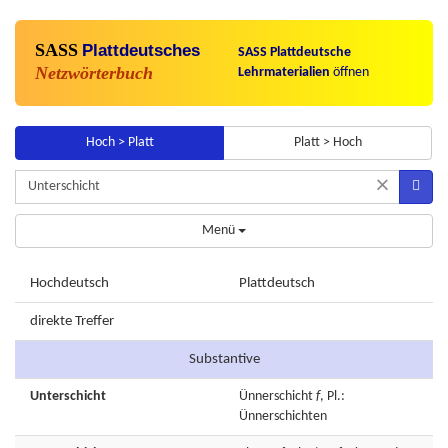
SASS
Plattdeutsches
SASS Plattdeutsche
Netzwörterbuch
Lehrmaterialien
öffnen
Hoch > Platt
Platt > Hoch
×
Menü
Hochdeutsch
Plattdeutsch
direkte Treffer
Substantive
Unterschicht
Ünnerschicht
f
, Pl.:
Ünnerschichten