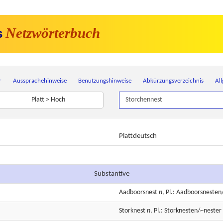
Netzwörterbuch
s
r
Aussprachehinweise
Benutzungshinweise
Abkürzungsverzeichnis
Al
Platt > Hoch
Plattdeutsch
Substantive
Aadboorsnest
n
, Pl.: Aadboorsnesten
Storknest
n
, Pl.: Storknesten/~nester