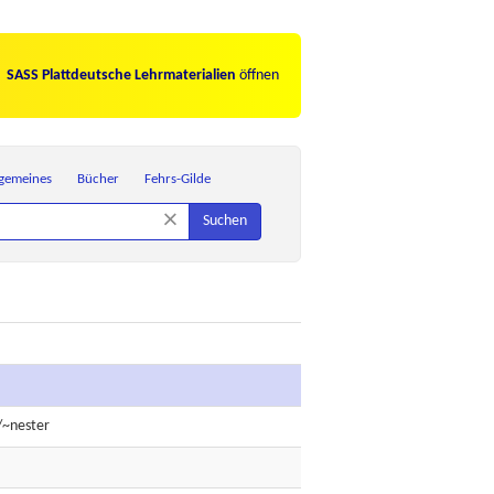
SASS Plattdeutsche Lehrmaterialien
öffnen
lgemeines
Bücher
Fehrs-Gilde
×
Suchen
/~nester